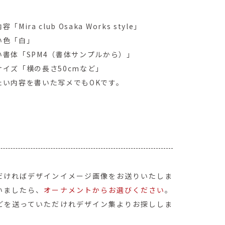
Mira club Osaka Works style」
い色「白」
い書体「SPM4（書体サンプルから）」
サイズ「横の長さ50cmなど」
たい内容を書いた写メでもOKです。
だければデザインイメージ画像をお送りいたしま
いましたら、
オーナメントからお選びください
。
どを送っていただけれデザイン集よりお探ししま