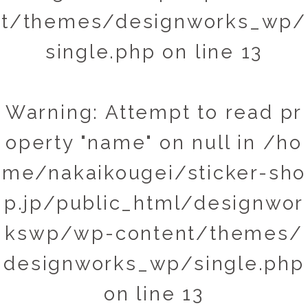
t/themes/designworks_wp/
single.php
on line
13
Warning
: Attempt to read pr
operty "name" on null in
/ho
me/nakaikougei/sticker-sho
p.jp/public_html/designwor
kswp/wp-content/themes/
designworks_wp/single.php
on line
13