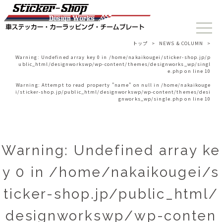
トップ
>
NEWS & COLUMN
>
Warning
: Undefined array key 0 in
/home/nakaikougei/sticker-shop.jp/p
ublic_html/designworkswp/wp-content/themes/designworks_wp/singl
e.php
on line
10
Warning
: Attempt to read property "name" on null in
/home/nakaikouge
i/sticker-shop.jp/public_html/designworkswp/wp-content/themes/desi
gnworks_wp/single.php
on line
10
Warning
: Undefined array ke
y 0 in
/home/nakaikougei/s
ticker-shop.jp/public_html/
designworkswp/wp-conten